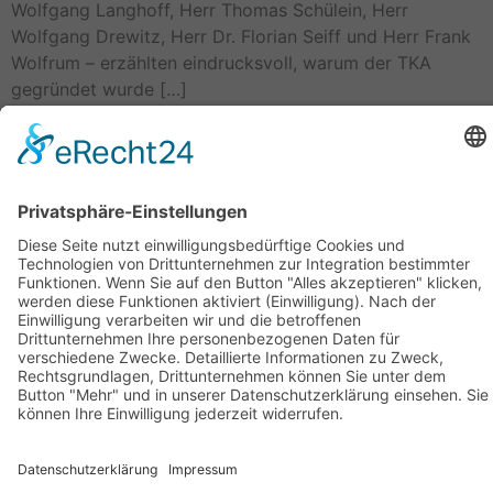
Wolfgang Langhoff, Herr Thomas Schülein, Herr
Wolfgang Drewitz, Herr Dr. Florian Seiff und Herr Frank
Wolfrum – erzählten eindrucksvoll, warum der TKA
gegründet wurde […]
←
Zurück
Weiter
→
Geschäftsstelle Adlershof
Kekuléstraße 2-4
12489 Berlin
Tel: +49-30-6392 2280
Fax: +49-30-6392 2282
E-Mail:
office@tk-adlershof.de