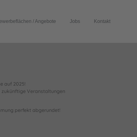
ewerbeflächen / Angebote
Jobs
Kontakt
e auf 2025!
d zukünftige Veranstaltungen
mmung perfekt abgerundet!