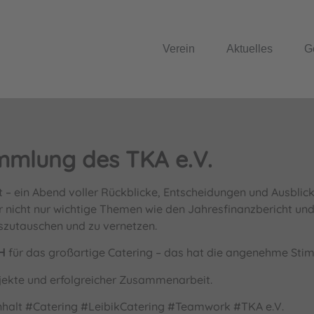
Verein
Aktuelles
G
ammlung des TKA e.V.
 – ein Abend voller Rückblicke, Entscheidungen und Ausblick
 nicht nur wichtige Themen wie den Jahresfinanzbericht un
szutauschen und zu vernetzen.
H
für das großartige Catering – das hat die angenehme Sti
ojekte und erfolgreicher Zusammenarbeit.
lt #Catering #LeibikCatering #Teamwork #TKA e.V.