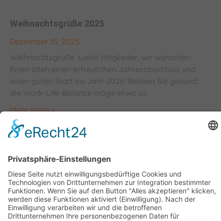
Weihnachtsgrüße 2025
Dezember 15, 2025
Weihnachtsgrüße Liebe Mitglieder, wir wünschen
Ihnen allen einen erfreulichen Jahresabschluss und
einen guten Start ins Jahr 2026! Bleiben Sie gesund;
die Work-Life-Balance möge etwa so
Mehr lesen »
1
2
3
4
5
Geschäftsstelle Adlershof
Kekuléstraße 2-4
12489 Berlin