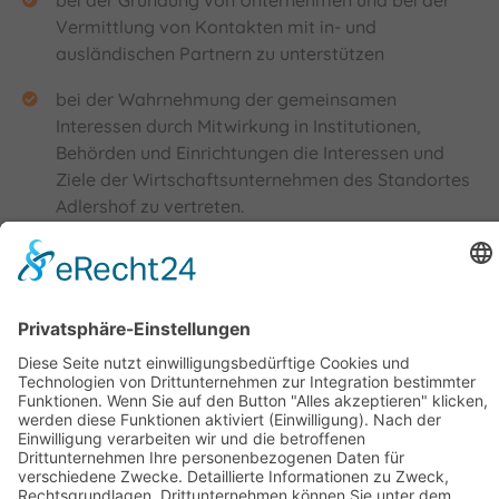
Vermittlung von Kontakten mit in- und
ausländischen Partnern zu unterstützen
bei der Wahrnehmung der gemeinsamen
Interessen durch Mitwirkung in Institutionen,
Behörden und Einrichtungen die Interessen und
Ziele der Wirtschaftsunternehmen des Standortes
Adlershof zu vertreten.
Geschäftsstelle Adlershof
Kekuléstraße 2-4
12489 Berlin
Tel: +49-30-6392 2280