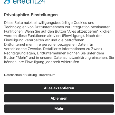
Geschäftsstelle Adlershof
Kekuléstraße 2-4
12489 Berlin
Tel: +49-30-6392 2280
Fax: +49-30-6392 2282
E-Mail:
office@tk-adlershof.de