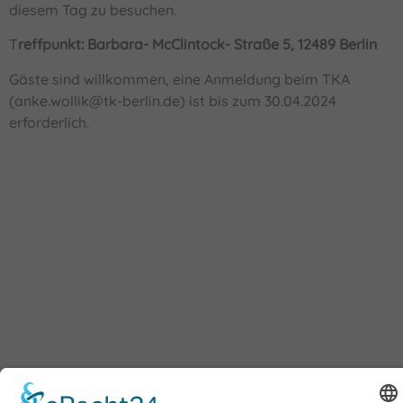
diesem Tag zu besuchen.
T
reffpunkt: Barbara- McClintock- Straße 5, 12489 Berlin
Gäste sind willkommen, eine Anmeldung beim TKA
(anke.wollik@tk-berlin.de) ist bis zum 30.04.2024
erforderlich.