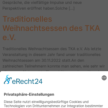
Gespräche, die vielfältige Impulse und neue
Perspektiven eröffnet haben.Solche […]
Traditionelles
Weihnachtsessen des TKA
e.V.
Traditionelles Weihnachtsessen des TKA e.V. Als letzte
Veranstaltung in diesem Jahr fand unser traditionelles
Weihnachtsessen am 30.11.2022 statt.An den
zahlreichen Teilnehmern konnte man sehen, wie sehr wir
alle unsere Netzwerktreffen schätzen und uns über das
persönliche Wiedersehen freuen. Es war ein kurzweiliger
und rundum gelungener Abend, nicht zuletzt auch
wegen der gemütlichen Atmosphäre in der […]
Geschäftsstelle Adlershof