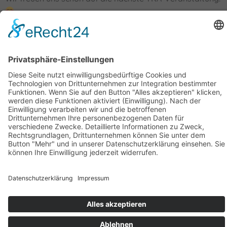
#
TKA
#Technologiekreis Adlershof e.V.
#
Netzwerk
#
Innovation
#
Lasertechnik
#
Photonik
#
MedTech
Geschäftsstelle Adlershof
Kekuléstraße 2-4
12489 Berlin
Tel: +49-30-6392 2280
Fax: +49-30-6392 2282
E-Mail:
office@tk-adlershof.de