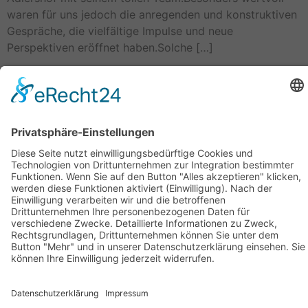
waren für uns jedoch die anregenden und konstruktiven
Gespräche, die vielfältige Impulse und neue
Perspektiven eröffnet haben.Solche […]
Weiter
→
Geschäftsstelle Adlershof
Kekuléstraße 2-4
12489 Berlin
Tel: +49-30-6392 2280
Fax: +49-30-6392 2282
E-Mail:
office@tk-adlershof.de