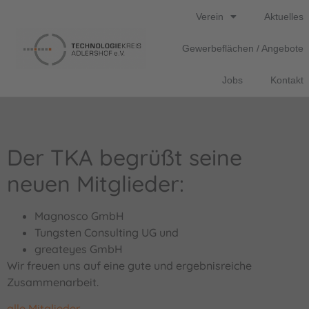
Verein
Aktuelles
Gewerbeflächen / Angebote
Jobs
Kontakt
Der TKA begrüßt seine
neuen Mitglieder:
Magnosco GmbH
Tungsten Consulting UG und
greateyes GmbH
Wir freuen uns auf eine gute und ergebnisreiche
Zusammenarbeit.
alle Mitglieder …