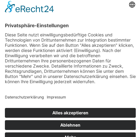
Geschäftsstelle Adlershof
Kekuléstraße 2-4
12489 Berlin
Tel: +49-30-6392 2280
Fax: +49-30-6392 2282
E-Mail:
office@tk-adlershof.de