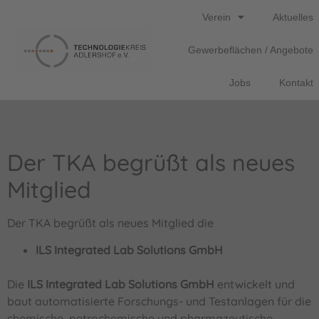
Verein
Aktuelles
Gewerbeflächen / Angebote
Jobs
Kontakt
Der TKA begrüßt als neues
Mitglied
Der TKA begrüßt als neues Mitglied die
ILS Integrated Lab Solutions GmbH
Die
ILS Integrated Lab Solutions GmbH
entwickelt und
baut automatisierte Forschungs- und Testanlagen für die
chemische, petrochemische und pharmazeutische