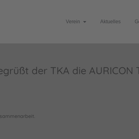
Verein
Aktuelles
G
 begrüßt der TKA die AURICON 
Zusammenarbeit.