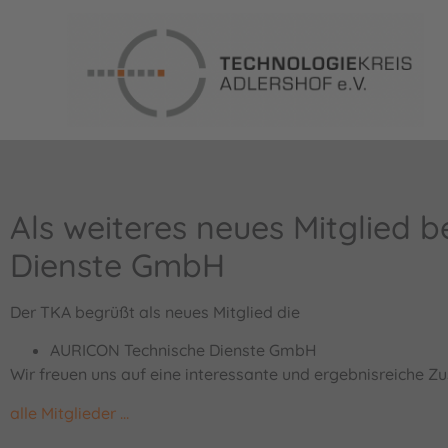
Als weiteres neues Mitglied
Dienste GmbH
Der TKA begrüßt als neues Mitglied die
AURICON Technische Dienste GmbH
Wir freuen uns auf eine interessante und ergebnisreiche 
alle
Mitglieder
…