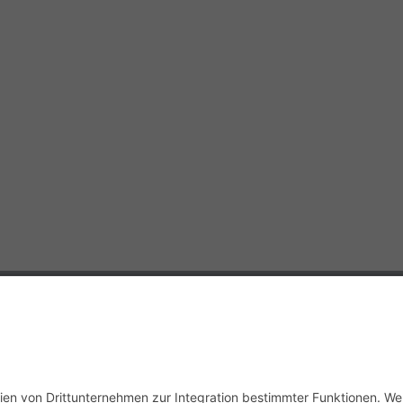
Geschäftsstelle Adlershof
Kekuléstraße 2-4
12489 Berlin