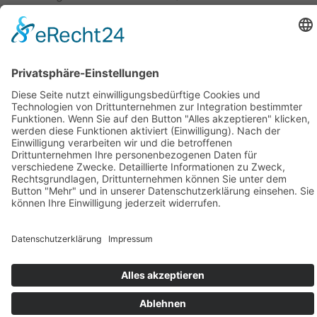
Analytik GmbH) zu Gast und durfte unterhaltsamen
Vorträgen zur Schadstoffanalyse lauschen. Hier
erfuhren wir z.B. von der Detektivarbeit auf einer
indischen Plantage, bei der durch hunderte von Proben
herausgefunden wurde, wie Nikotin in Tees gelangt. […]
Geschäftsstelle Adlershof
Kekuléstraße 2-4
12489 Berlin
Tel: +49-30-6392 2280
Fax: +49-30-6392 2282
E-Mail:
office@tk-adlershof.de