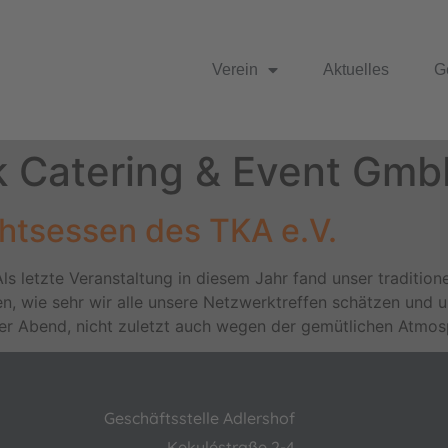
Verein
Aktuelles
G
k Catering & Event Gm
chtsessen des TKA e.V.
ls letzte Veranstaltung in diesem Jahr fand unser traditio
, wie sehr wir alle unsere Netzwerktreffen schätzen und u
er Abend, nicht zuletzt auch wegen der gemütlichen Atmosp
Geschäftsstelle Adlershof
Kekuléstraße 2-4