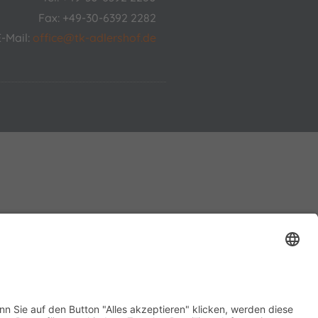
Fax: +49-30-6392 2282
E-Mail:
office@tk-adlershof.de