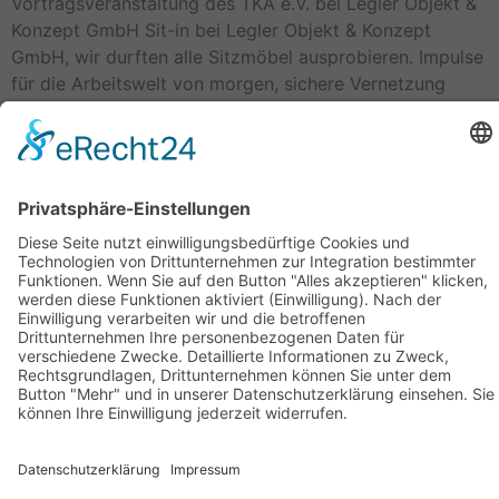
Vortragsveranstaltung des TKA e.V. bei Legler Objekt &
Konzept GmbH Sit-in bei Legler Objekt & Konzept
GmbH, wir durften alle Sitzmöbel ausprobieren. Impulse
für die Arbeitswelt von morgen, sichere Vernetzung
durch 5G Stand-Alone Netzwerke und Wissenswertes
über Nepal, seine Struktur und die Möglichkeiten des
Engagements, waren die Themen für die sehr
abwechslungsreiche Vortragsveranstaltung. Vielen Dank
[…]
Geschäftsstelle Adlershof
Kekuléstraße 2-4
12489 Berlin
Tel: +49-30-6392 2280
Fax: +49-30-6392 2282