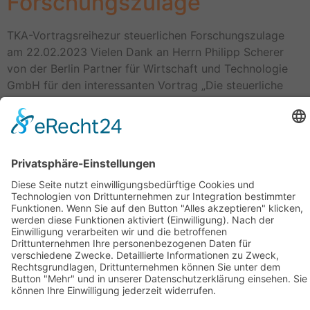
Forschungszulage
TKA-Vortragsreihezur steuerlichen Forschungszulage
am 22.02.2023 Vielen Dank an Herrn Philipp Scherer
von der Berlin Partner für Wirtschaft und Technologie
GmbH für den interessanten Vortrag „Die steuerliche
Forschungszulage – ein sinnvolles Förderungsinstrument
für KMU“ Die steuerliche Forschungszulage ermöglicht
es Unternehmen, einen Teil ihrer Aufwendungen für
Forschungs- und Entwicklungstätigkeiten als Zuschuss
vom Staat zu erhalten. Hier erfuhren […]
Geschäftsstelle Adlershof
Kekuléstraße 2-4
12489 Berlin
Tel: +49-30-6392 2280