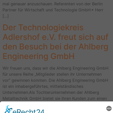
mal genauer anzuschauen. Referenten von der Berlin
Partner für Wirtschaft und Technologie GmbH:• Herr
[…]
Der Technologiekreis
Adlershof e.V. freut sich auf
den Besuch bei der Ahlberg
Engineering GmbH
Wir freuen uns, dass wir die Ahlberg Engineering GmbH
für unsere Reihe „Mitglieder stellen ihr Unternehmen
vor“ gewinnen konnten. Die Ahlberg Engineering GmbH
ist ein inhabergeführtes, mittelständisches
Unternehmen.Als Tochterunternehmen der Ahlberg
Metalltechnik GmbH bietet sie ihren Kunden zum einen
Entwicklungsdienstleistungen inkl. FEM- oder CFD-
Simulation an, und zum anderen werden Prototypen,