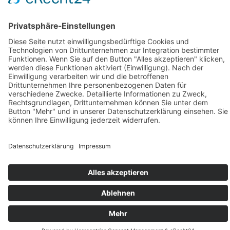
Vorrichtungen, Werkzeuge und Sondermaschinen
konstruiert […]
Geschäftsstelle Adlershof
Kekuléstraße 2-4
12489 Berlin
Tel: +49-30-6392 2280
Fax: +49-30-6392 2282
E-Mail:
office@tk-adlershof.de